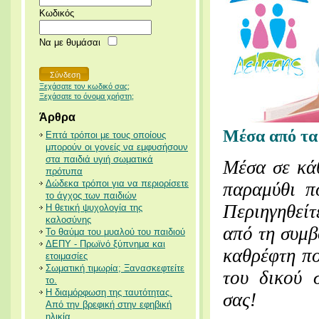
Κωδικός
Να με θυμάσαι
Ξεχάσατε τον κωδικό σας;
Ξεχάσατε το όνομα χρήστη;
Άρθρα
Μέσα από τα 
Επτά τρόποι με τους οποίους
μπορούν οι γονείς να εμφυσήσουν
στα παιδιά υγιή σωματικά
Μέσα σε κάθ
πρότυπα
Δώδεκα τρόποι για να περιορίσετε
παραμύθι πο
το άγχος των παιδιών
Περιηγηθείτ
Η θετική ψυχολογία της
καλοσύνης
από τη συμβ
Το θαύμα του μυαλού του παιδιού
ΔΕΠΥ - Πρωϊνό ξύπνημα και
καθρέφτη πο
ετοιμασίες
Σωματική τιμωρία; Ξανασκεφτείτε
του δικού 
το.
Η διαμόρφωση της ταυτότητας.
σας!
Από την βρεφική στην εφηβική
ηλικία.