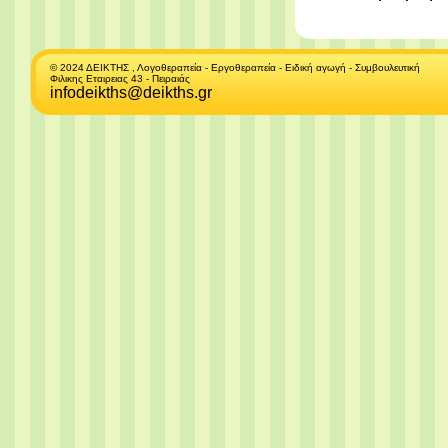
© 2024 ΔΕΙΚΤΗΣ , Λογοθεραπεία - Εργοθεραπεία - Ειδική αγωγή - Συμβουλευτική
Φιλικης Εταιρειας 43 - Πειραιάς
infodeikths@deikths.gr