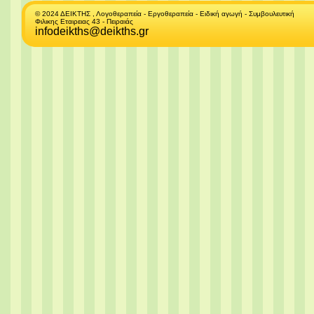
© 2024 ΔΕΙΚΤΗΣ , Λογοθεραπεία - Εργοθεραπεία - Ειδική αγωγή - Συμβουλευτική
Φιλικης Εταιρειας 43 - Πειραιάς
infodeikths@deikths.gr