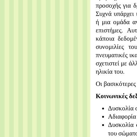
προσοχής για δ
Συχνά
υπάρχει 
ή μια ομάδα
α
επιστήμες. Α
κάποια δεδομ
συνομιλίες το
πνευματικές ικ
σχετιστεί με άλ
ηλικία
του.
Οι βασικότερες 
Κοινωνικές δε
Δυσκολία 
Αδιαφορία
Δυσκολία
του σώματο