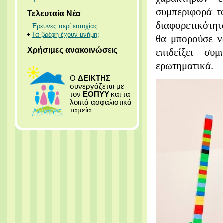
συμπεριφορά
τ
Τελευταία Νέα
διαφορετικότητ
Έρευνες περί ευτυχίας
Τα βρέφη έχουν μνήμη;
θα μπορούσε ν
Χρήσιμες ανακοινώσεις
επιδείξει συ
ερωτηματικά.
Ο
ΔΕΙΚΤΗΣ
συνεργάζεται με
τον
ΕΟΠΥΥ
και τα
λοιπά ασφαλιστικά
ταμεία.