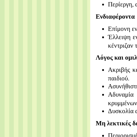
Περίεργη,
Ενδιαφέροντα
Επίμονη ε
Έλλειψη
ε
κέντριζαν 
Λόγος και ομι
Ακριβής κ
παιδιού.
Ασυνήθισ
Αδυναμί
κρυμμένων
Δυσκολία
Μη λεκτικές δ
Περιορισμ