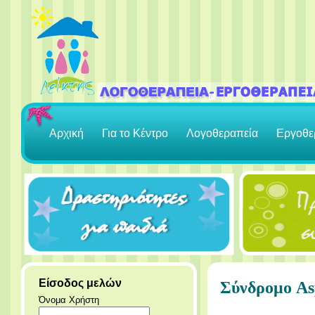
Αρχική
Για το Κέντρο
Λογοθεραπεία
Εργοθε
Είσοδος μελών
Σύνδρομο As
Όνομα Χρήστη