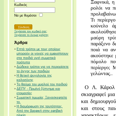
Ξαφνικά, η
Κωδικός
ρολόι να π
προλαβαίνω,
Να με θυμάσαι
Τι περίεργ
κούνελο ά
ακολούθησε
Ξεχάσατε τον κωδικό σας;
Ξεχάσατε το όνομα χρήστη;
μαύρη τρύ
Άρθρα
παράξενο δ
ποιά να αν
Επτά τρόποι με τους οποίους
μπορούν οι γονείς να εμφυσήσουν
ακούστηκε 
στα παιδιά υγιή σωματικά
πόμολο πο
πρότυπα
περίεργο; 
Δώδεκα τρόποι για να περιορίσετε
το άγχος των παιδιών
γελώντας..
Η θετική ψυχολογία της
καλοσύνης
Το θαύμα του μυαλού του παιδιού
O Λ.
Κάρολ
ΔΕΠΥ - Πρωϊνό ξύπνημα και
ετοιμασίες
σκιαγραφεί μι
Σωματική τιμωρία; Ξανασκεφτείτε
και δημιουργο
το.
Η διαμόρφωση της ταυτότητας.
και στους πα
Από την βρεφική στην εφηβική
χαρακτήρων ε
ηλικία.