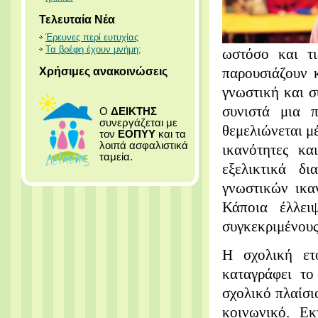
Τελευταία Νέα
Έρευνες περί ευτυχίας
Τα βρέφη έχουν μνήμη;
ωστόσο και τι
Χρήσιμες ανακοινώσεις
παρουσιάζουν κ
γνωστική και 
συνιστά μια 
Ο
ΔΕΙΚΤΗΣ
συνεργάζεται με
θεμελιώνεται μέ
τον
ΕΟΠΥΥ
και τα
λοιπά ασφαλιστικά
ικανότητες κα
ταμεία.
εξελικτικά δι
γνωστικών ικα
Κάποια έλλει
συγκεκριμένους
Η σχολική ετο
καταγράφει το
σχολικό πλαίσι
κοινωνικό. Ε