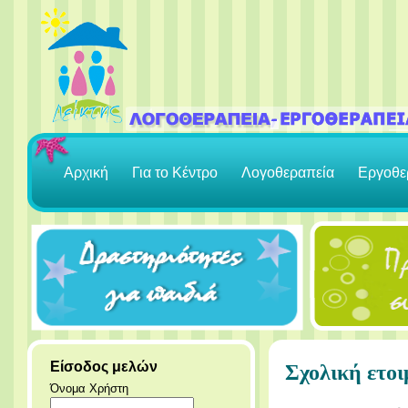
Αρχική
Για το Κέντρο
Λογοθεραπεία
Εργοθε
Είσοδος μελών
Σχολική ετοι
Όνομα Χρήστη