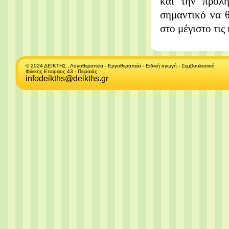
και την πρόλ
σημαντικό να 
στο μέγιστο τις
© 2024 ΔΕΙΚΤΗΣ , Λογοθεραπεία - Εργοθεραπεία - Ειδική αγωγή - Συμβουλευτική
Φιλικης Εταιρειας 43 - Πειραιάς
infodeikths@deikths.gr