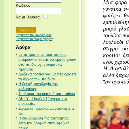
Μια φορά 
Κωδικός
γυναίκα έν
φυτέψει θ
Να με θυμάσαι
εμπιστεύτ
μικρό γλα
τουλίπα πο
Ξεχάσατε τον κωδικό σας;
Ξεχάσατε το όνομα χρήστη;
λουλούδι σ
Άρθρα
στιγμή εκ
κορίτσι ξ
Επτά τρόποι με τους οποίους
μπορούν οι γονείς να εμφυσήσουν
ενός χεριού
στα παιδιά υγιή σωματικά
Η Δαχτυλί
πρότυπα
αλλά ξεχώρ
Δώδεκα τρόποι για να περιορίσετε
το άγχος των παιδιών
την αγαπο
Η θετική ψυχολογία της
καλοσύνης
Το θαύμα του μυαλού του παιδιού
ΔΕΠΥ - Πρωϊνό ξύπνημα και
ετοιμασίες
Σωματική τιμωρία; Ξανασκεφτείτε
το.
Η διαμόρφωση της ταυτότητας.
Από την βρεφική στην εφηβική
ηλικία.