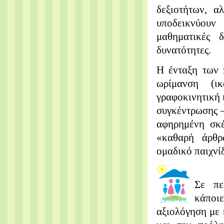
δεξιοτήτων, α
υποδεικνύουν
μαθηματικές δ
δυνατότητες.
Η ένταξη των 
ωρίμανση (ικ
γραφοκινητική 
συγκέντρωσης –
αφηρημένη σκέ
«καθαρή άρθρω
ομαδικό παιχνίδ
Σε πε
κάποι
αξιολόγηση με 