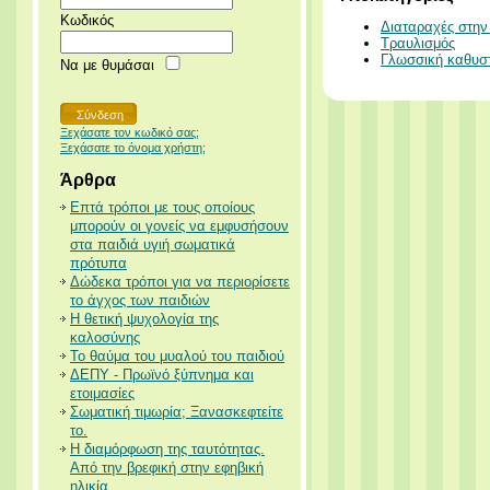
Κωδικός
Διαταραχές στη
Τραυλισμός
Γλωσσική καθυσ
Να με θυμάσαι
Ξεχάσατε τον κωδικό σας;
Ξεχάσατε το όνομα χρήστη;
Άρθρα
Επτά τρόποι με τους οποίους
μπορούν οι γονείς να εμφυσήσουν
στα παιδιά υγιή σωματικά
πρότυπα
Δώδεκα τρόποι για να περιορίσετε
το άγχος των παιδιών
Η θετική ψυχολογία της
καλοσύνης
Το θαύμα του μυαλού του παιδιού
ΔΕΠΥ - Πρωϊνό ξύπνημα και
ετοιμασίες
Σωματική τιμωρία; Ξανασκεφτείτε
το.
Η διαμόρφωση της ταυτότητας.
Από την βρεφική στην εφηβική
ηλικία.