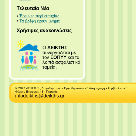
Τελευταία Νέα
Έρευνες περί ευτυχίας
Τα βρέφη έχουν μνήμη;
Χρήσιμες ανακοινώσεις
Ο
ΔΕΙΚΤΗΣ
συνεργάζεται με
τον
ΕΟΠΥΥ
και τα
λοιπά ασφαλιστικά
ταμεία.
© 2024 ΔΕΙΚΤΗΣ , Λογοθεραπεία - Εργοθεραπεία - Ειδική αγωγή - Συμβουλευτική
Φιλικης Εταιρειας 43 - Πειραιάς
infodeikths@deikths.gr