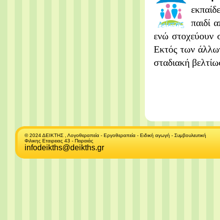
εκπαίδ
παιδί 
ενώ στοχεύουν 
Εκτός των άλλων
σταδιακή βελτίω
© 2024 ΔΕΙΚΤΗΣ , Λογοθεραπεία - Εργοθεραπεία - Ειδική αγωγή - Συμβουλευτική
Φιλικης Εταιρειας 43 - Πειραιάς
infodeikths@deikths.gr