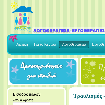
Αρχική
Για το Κέντρο
Λογοθεραπεία
Εργοθε
Είσοδος μελών
Τραυλισμός -
Όνομα Χρήστη