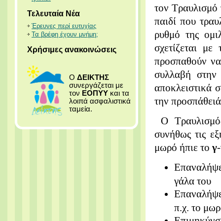
τον Τραυλισμό 
Τελευταία Νέα
παιδί που τραυ
Έρευνες περί ευτυχίας
ρυθμό της ομι
Τα βρέφη έχουν μνήμη;
σχετίζεται με
Χρήσιμες ανακοινώσεις
προσπαθούν να
συλλαβή στην 
Ο
ΔΕΙΚΤΗΣ
συνεργάζεται με
αποκλειστικά σ
τον
ΕΟΠΥΥ
και τα
την προσπάθειά
λοιπά ασφαλιστικά
ταμεία.
Ο Τραυλισμός 
συνήθως τις εξ
μωρό ήπιε το
γ
Επαναλήψε
γάλα του
Επαναλήψε
π.χ. το μω
Επιμηκύνσ