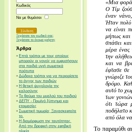
«Μια φορά 
Κωδικός
Ο Τίμ ζούσ
έναν νάνο,
Να με θυμάσαι
Ήταν πολύ 
να είναι π
μήπως και 
Ξεχάσατε τον κωδικό σας;
Ξεχάσατε το όνομα χρήστη;
σπάσει και
Άρθρα
μέρα ένας 
την αλήθει
Επτά τρόποι με τους οποίους
μπορούν οι γονείς να εμφυσήσουν
και να βρε
στα παιδιά υγιή σωματικά
έφτασε σε
πρότυπα
γνώριζε του
Δώδεκα τρόποι για να περιορίσετε
το άγχος των παιδιών
δρόμο. Κα
Η θετική ψυχολογία της
αυτό το χω
καλοσύνης
Το θαύμα του μυαλού του παιδιού
των γονιών
ΔΕΠΥ - Πρωϊνό ξύπνημα και
ότι τώρα 
ετοιμασίες
ποδήλατο 
Σωματική τιμωρία; Ξανασκεφτείτε
το.
από όλα να
Η διαμόρφωση της ταυτότητας.
Από την βρεφική στην εφηβική
Το παραμύθι αυ
ηλικία.