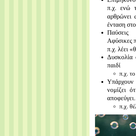
π.χ. ενώ 
αρθρώνει 
ένταση στο
Παύσεις
Αφύσικες π
π.χ. λέει 
Δυσκολία 
παιδί
π.χ. τ
Υπάρχουν φ
νομίζει ό
αποφεύγει.
π.χ. θ