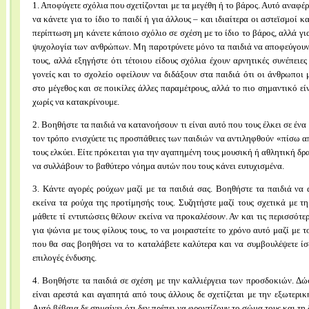
1. Αποφύγετε σχόλια που σχετίζονται με τα μεγέθη ή το βάρος. Αυτό αναφέ
να κάνετε για το ίδιο το παιδί ή για άλλους – και ιδιαίτερα οι αστεϊσμοί 
περίπτωση μη κάνετε κάποιο σχόλιο σε σχέση με το ίδιο το βάρος, αλλά γ
ψυχολογία των ανθρώπων. Μη παροτρύνετε μόνο τα παιδιά να αποφεύγουν 
τους, αλλά εξηγήστε ότι τέτοιου είδους σχόλια έχουν αρνητικές συνέπει
γονείς και το σχολείο οφείλουν να διδάξουν στα παιδιά ότι οι άνθρωποι 
στο μέγεθος και σε ποικίλες άλλες παραμέτρους, αλλά το πιο σημαντικό ε
χωρίς να κατακρίνουμε.
2. Βοηθήστε τα παιδιά να κατανοήσουν τι είναι αυτό που τους έλκει σε έν
τον τρόπο ενισχύετε τις προσπάθειες των παιδιών να αντιληφθούν «πίσω 
τους ελκύει. Είτε πρόκειται για την αγαπημένη τους μουσική ή αθλητική δρ
να συλλάβουν το βαθύτερο νόημα αυτών που τους κάνει ευτυχισμένα.
3. Κάντε αγορές ρούχων μαζί με τα παιδιά σας. Βοηθήστε τα παιδιά να
εκείνα τα ρούχα της προτίμησής τους. Συζητήστε μαζί τους σχετικά με 
μάθετε τί εντυπώσεις θέλουν εκείνα να προκαλέσουν. Αν και τις περισσότε
για ψώνια με τους φίλους τους, το να μοιραστείτε το χρόνο αυτό μαζί με τ
που θα σας βοηθήσει να το καταλάβετε καλύτερα και να συμβουλέψετε ίσω
επιλογές ένδυσης.
4. Βοηθήστε τα παιδιά σε σχέση με την καλλιέργεια των προσδοκιών. Δώ
είναι αρεστά και αγαπητά από τους άλλους δε σχετίζεται με την εξωτερι
Αυτό βέβαια δε σημαίνει ότι δεν πρέπει να φροντίζουν το σώμα τους και τη