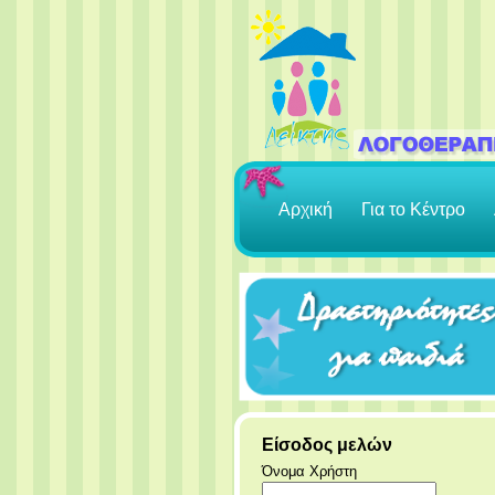
Αρχική
Για το Κέντρο
Είσοδος μελών
Όνομα Χρήστη