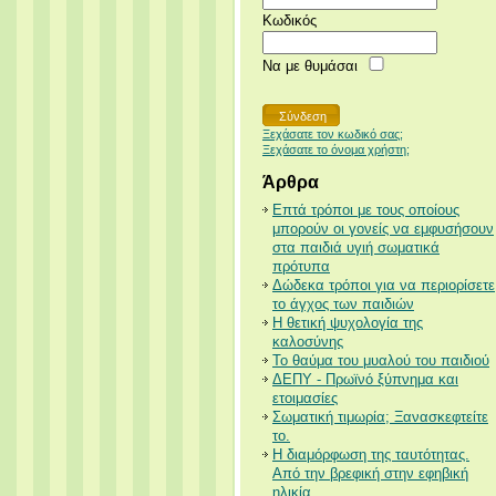
Κωδικός
Να με θυμάσαι
Ξεχάσατε τον κωδικό σας;
Ξεχάσατε το όνομα χρήστη;
Άρθρα
Επτά τρόποι με τους οποίους
μπορούν οι γονείς να εμφυσήσουν
στα παιδιά υγιή σωματικά
πρότυπα
Δώδεκα τρόποι για να περιορίσετε
το άγχος των παιδιών
Η θετική ψυχολογία της
καλοσύνης
Το θαύμα του μυαλού του παιδιού
ΔΕΠΥ - Πρωϊνό ξύπνημα και
ετοιμασίες
Σωματική τιμωρία; Ξανασκεφτείτε
το.
Η διαμόρφωση της ταυτότητας.
Από την βρεφική στην εφηβική
ηλικία.