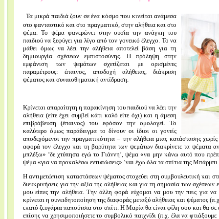
Τα μικρά παιδιά ζουν σε ένα κόσμο που κινείται ανάμεσα
στο φανταστικό και στο πραγματικό, στην αλήθεια και στο
ψέμα. Το ψέμα φανερώνει στην ουσία την ανάγκη του
παιδιού να ξεφύγει για λίγο από τον γονεικό έλεγχο. Το να
μάθει όμως να λέει την αλήθεια αποτελεί βάση για τη
δημιουργία σχέσεων εμπιστοσύνης. Η πρόληψη στην
εμφάνιση των ψεμάτων σχετίζεται με ορισμένες
παραμέτρους: έπαινος, αποδοχή αλήθειας, διάκριση
ψέματος και συναισθηματική αντίδραση.
Κρίνεται απαραίτητη η παρακίνηση του παιδιού να λέει την
αλήθεια (είτε έχει συμβεί κάτι καλό είτε όχι) και η άμεση
επιβράβευση (έπαινος) του εφόσον την ομολογεί. Το
καλύτερο όμως παράδειγμα το δίνουν οι ίδιοι οι γονείς
αποδεχόμενοι την πραγματικότητα – την αλήθεια μιας κατάστασης χωρίς
αφορά τον έλεγχο και τη βαρύτητα των ψεμάτων διακρίνετε τα ψέματα α
μπλέξω» ‘δε χτύπησα εγώ το Γιάννη’, ψέμα «να μην κάνω αυτό που πρέπε
ψέμα «για να προκαλέσω εντυπώσεις» ‘ναι έχω όλα τα σπίτια της Μπάρμπι κ
Η αντιμετώπιση καταστάσεων ψέματος στοχεύει στη συμβουλευτική και στ
διευκρινήσεις για την αξία της αλήθειας και για τη σημασία των σχέσεων 
μου είπες την αλήθεια. Την άλλη φορά εύχομαι να μου την πεις για να
κρίνεται η συνειδητοποίηση της διαφοράς μεταξύ αλήθειας και ψέματος (π.χ.
εκατό ζευγάρια παπούτσια στο σπίτι. Η Μαρία θα είναι φίλη σου και θα σε 
επίσης να χρησιμοποιήσετε το συμβολικό παιχνίδι (π.χ. έλα να φτιάξουμε