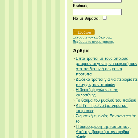
Κωδικός
Να με θυμάσαι
Ξεχάσατε τον κωδικό σας;
Ξεχάσατε το όνομα χρήστη;
Άρθρα
Επτά τρόποι με τους οποίους
μπορούν οι γονείς να εμφυσήσουν
στα παιδιά υγιή σωματικά
πρότυπα
Δώδεκα τρόποι για να περιορίσετε
το άγχος των παιδιών
Η θετική ψυχολογία της
καλοσύνης
Το θαύμα του μυαλού του παιδιού
ΔΕΠΥ - Πρωϊνό ξύπνημα και
ετοιμασίες
Σωματική τιμωρία; Ξανασκεφτείτε
το.
Η διαμόρφωση της ταυτότητας.
Από την βρεφική στην εφηβική
ηλικία.