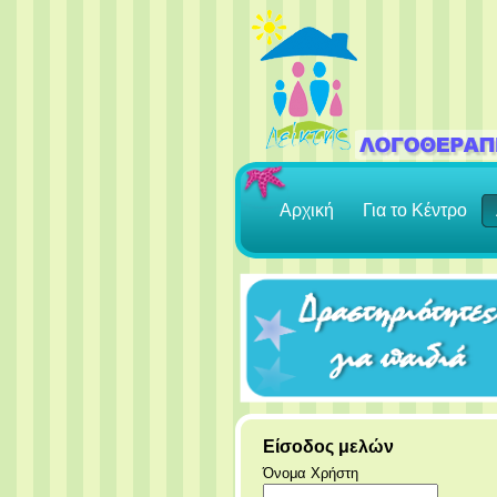
Αρχική
Για το Κέντρο
Είσοδος μελών
Όνομα Χρήστη