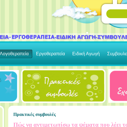
Λογοθεραπεία
Εργοθεραπεία
Ειδική Αγωγή
Συμβουλε
Πρακτικές συμβουλές
Πώς να αντιμετωπίσω τα ψέματα που λέει το