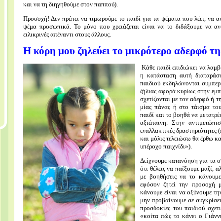
και να τη διηγηθούμε στον παππού).
Προσοχή! Δεν πρέπει να τιμωρούμε το παιδί για τα ψέματα που λέει, να 
ψέμα προσωπικά. Το μόνο που χρειάζεται είναι να το διδάξουμε να ανα
ειλικρινές απέναντι στους άλλους.
Η κόρη μου ζηλεύει το μικρότερο αδερφό τη
Κάθε παιδί επιδιώκει να λαμ
η κατάσταση αυτή διαταράσσ
παιδιού εκδηλώνονται συμπερ
ζήλιας αφορά κυρίως στην εμπ
σχετίζονται με τον αδερφό ή 
μίας πάνας ή στο τάισμα του
παιδί και το βοηθά να μετατρ
αξιέπαινη. Στην αντιμετώπι
εναλλακτικές δραστηριότητες (
και μόλις τελειώσω θα έρθω κα
υπέροχο παιχνίδι»).
Δείχνουμε κατανόηση για τα σ
ότι θέλεις να παίξουμε μαζί, α
με βοηθήσεις να το κάνουμε»
εφόσον ζητεί την προσοχή 
κάνουμε είναι να οξύνουμε τη
μην προβαίνουμε σε συγκρίσεις
προσδοκίες του παιδιού σχετι
«κοίτα πώς το κάνει ο Γιάννη