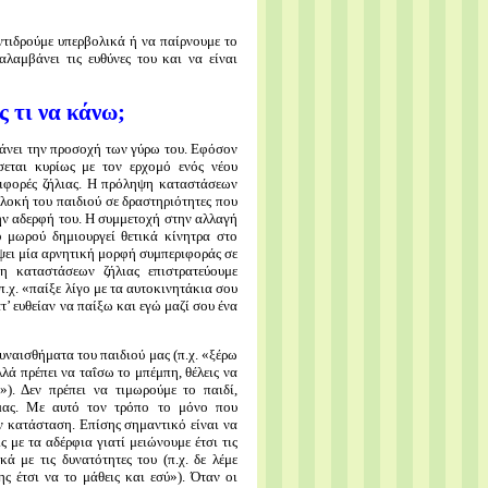
αντιδρούμε υπερβολικά ή να παίρνουμε το
λαμβάνει τις ευθύνες του και να είναι
ς τι να κάνω;
βάνει την προσοχή των γύρω του. Εφόσον
εται κυρίως με τον ερχομό ενός νέου
ιφορές ζήλιας. Η πρόληψη καταστάσεων
λοκή του παιδιού σε δραστηριότητες που
την αδερφή του. Η συμμετοχή στην αλλαγή
 μωρού δημιουργεί θετικά κίνητρα στο
έψει μία αρνητική μορφή συμπεριφοράς σε
ση καταστάσεων ζήλιας επιστρατεύουμε
π.χ. «παίξε λίγο με τα αυτοκινητάκια σου
τ’ ευθείαν να παίξω και εγώ μαζί σου ένα
υναισθήματα του παιδιού μας (π.χ. «ξέρω
λλά πρέπει να ταΐσω το μπέμπη, θέλεις να
). Δεν πρέπει να τιμωρούμε το παιδί,
μας. Με αυτό τον τρόπο το μόνο που
ν κατάσταση. Επίσης σημαντικό είναι να
 με τα αδέρφια γιατί μειώνουμε έτσι τις
κά με τις δυνατότητες του (π.χ. δε λέμε
ς έτσι να το μάθεις και εσύ»). Όταν οι