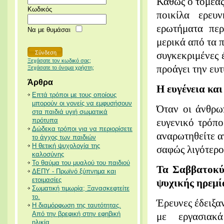
Καθώς ο τομέας
Κωδικός
ποικίλα ερευ
ερωτήματα περ
Να με θυμάσαι
μερικά από τα π
συγκεκριμένες 
Ξεχάσατε τον κωδικό σας;
προάγει την ευτ
Ξεχάσατε το όνομα χρήστη;
Άρθρα
Η ευγένεια και
Επτά τρόποι με τους οποίους
μπορούν οι γονείς να εμφυσήσουν
Όταν οι άνθρωπ
στα παιδιά υγιή σωματικά
πρότυπα
ευγενικό τρόπο
Δώδεκα τρόποι για να περιορίσετε
αναρωτηθείτε α
το άγχος των παιδιών
Η θετική ψυχολογία της
σαφώς λιγότερο 
καλοσύνης
Το θαύμα του μυαλού του παιδιού
Τα Σαββατοκύ
ΔΕΠΥ - Πρωϊνό ξύπνημα και
ετοιμασίες
ψυχικής ηρεμί
Σωματική τιμωρία; Ξανασκεφτείτε
το.
Έρευνες έδειξα
Η διαμόρφωση της ταυτότητας.
Από την βρεφική στην εφηβική
με εργασιακά
ηλικία.