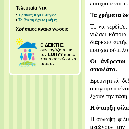
ευτυχισμένοι τ
Τελευταία Νέα
Τα χρήματα δεν
Έρευνες περί ευτυχίας
Τα βρέφη έχουν μνήμη;
Το να κερδίσει
Χρήσιμες ανακοινώσεις
νιώσει κάποια 
διάρκεια αυτής
Ο
ΔΕΙΚΤΗΣ
ευτυχία ούτε λυ
συνεργάζεται με
τον
ΕΟΠΥΥ
και τα
λοιπά ασφαλιστικά
Οι άνθρωποι 
ταμεία.
σοκολάτα.
Ερευνητικά δε
απογοητευμένο
έχουν την τάση
Η ύπαρξη φίλων
Η σύναψη φιλι
μειώνουν την 