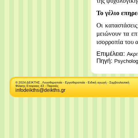
της ψυχολογική
Το γέλιο επηρε
Οι καταστάσεις
μειώνουν τα επ
ισορροπία του 
Επιμέλεια:
Ακρι
Πηγή:
Psycholog
© 2024 ΔΕΙΚΤΗΣ , Λογοθεραπεία - Εργοθεραπεία - Ειδική αγωγή - Συμβουλευτική
Φιλικης Εταιρειας 43 - Πειραιάς
infodeikths@deikths.gr