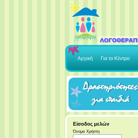
Αρχική
Για το Κέντρο
Είσοδος μελών
Όνομα Χρήστη