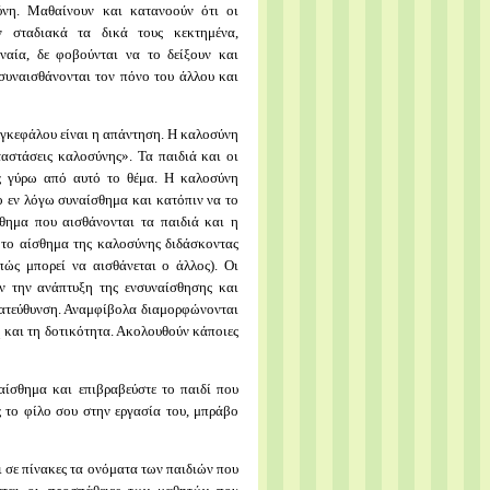
ύνη. Μαθαίνουν και κατανοούν ότι οι
ν σταδιακά τα δικά τους κεκτημένα,
ναία, δε φοβούνται να το δείξουν και
συναισθάνονται τον πόνο του άλλου και
 εγκεφάλου είναι η απάντηση. Η καλοσύνη
αστάσεις καλοσύνης». Τα παιδιά και οι
ις γύρω από αυτό το θέμα. Η καλοσύνη
το εν λόγω συναίσθημα και κατόπιν να το
σθημα που αισθάνονται τα παιδιά και η
 το αίσθημα της καλοσύνης διδάσκοντας
ώς μπορεί να αισθάνεται ο άλλος). Οι
ν την ανάπτυξη της ενσυναίσθησης και
κατεύθυνση. Αναμφίβολα διαμορφώνονται
 και τη δοτικότητα. Ακολουθούν κάποιες
αίσθημα και επιβραβεύστε το παιδί που
ς το φίλο σου στην εργασία του, μπράβο
ι σε πίνακες τα ονόματα των παιδιών που