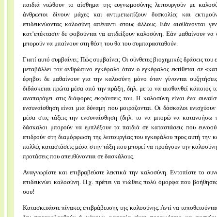
παιδιά νιώθουν το αίσθημα της ευγνωμοσύνης λειτουργούν με καλοσ
άνθρωποι δίνουν μάχες και αντιμετωπίζουν δυσκολίες και εκτιμού
επιδεικνύοντας καλοσύνη απέναντι στους άλλους. Εάν αισθάνονται γεν
κατ’επέκτασιν δε φοβούνται να επιδείξουν καλοσύνη. Εάν μαθαίνουν να 
μπορούν να μπαίνουν στη θέση του θα του συμπαρασταθούν.
Γιατί αυτό συμβαίνει; Πώς συμβαίνει; Oι σύνθετες βιοχημικές δράσεις του
μεταβάλλει τον ανθρώπινο εγκέφαλο όταν ο εγκέφαλος εκτίθεται σε «κατ
έφηβοι δε μαθαίνουν για την καλοσύνη μόνο όταν γίνονται συζητήσε
διδάσκεται πρώτα μέσα από την πράξη, δηλ. με το να αισθανθεί κάποιος 
αναπαράγει στις διάφορες εκφάνσεις του. Η καλοσύνη είναι ένα συναί
ενσυναίσθηση είναι μια δύναμη που μοιράζονται. Οι δάσκαλοι ενισχύουν
μέσα στις τάξεις την ενσυναίσθηση (δηλ. το να μπορώ να κατανοήσω π
δάσκαλοι μπορούν να εμπλέξουν τα παιδιά σε καταστάσεις που ευνοού
επιδρούν στη διαμόρφωση της λειτουργίας του εγκεφάλου προς αυτή την 
πολλές καταστάσεις μέσα στην τάξη που μπορεί να προάγουν την καλοσύνη
προτάσεις που απευθύνονται σε δασκάλους.
Αναγνωρίστε και επιβραβεύστε λεκτικά την καλοσύνη. Εντοπίστε το συν
επιδεικνύει καλοσύνη. Π.χ. πρέπει να νιώθεις πολύ όμορφα που βοήθησε
σου!
Κατασκευάστε πίνακες επιβράβευσης της καλοσύνης. Αντί να τοποθετούντα