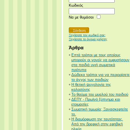
Κωδικός
Να με θυμάσαι
Ξεχάσατε τον κωδικό σας;
Ξεχάσατε το όνομα χρήστη;
Άρθρα
Επτά τρόποι με τους οποίους
μπορούν οι γονείς να εμφυσήσουν
στα παιδιά υγιή σωματικά
πρότυπα
Δώδεκα τρόποι για να περιορίσετε
το άγχος των παιδιών
Η θετική ψυχολογία της
καλοσύνης
Το θαύμα του μυαλού του παιδιού
ΔΕΠΥ - Πρωϊνό ξύπνημα και
ετοιμασίες
Σωματική τιμωρία; Ξανασκεφτείτε
το.
Η διαμόρφωση της ταυτότητας.
Από την βρεφική στην εφηβική
ηλικία.