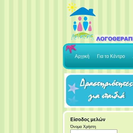
Αρχική
Για το Κέντρο
Είσοδος μελών
Όνομα Χρήστη