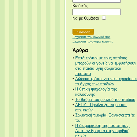
Κωδικός
Να με θυμάσαι
Ξεχάσατε τον κωδικό σας;
Ξεχάσατε το όνομα χρήστη;
Άρθρα
Επτά τρόποι με τους οποίους
μπορούν οι γονείς να εμφυσήσουν
στα παιδιά υγιή σωματικά
πρότυπα
Δώδεκα τρόποι για να περιορίσετε
το άγχος των παιδιών
Η θετική ψυχολογία της
καλοσύνης
Το θαύμα του μυαλού του παιδιού
ΔΕΠΥ - Πρωϊνό ξύπνημα και
ετοιμασίες
Σωματική τιμωρία; Ξανασκεφτείτε
το.
Η διαμόρφωση της ταυτότητας.
Από την βρεφική στην εφηβική
ηλικία.