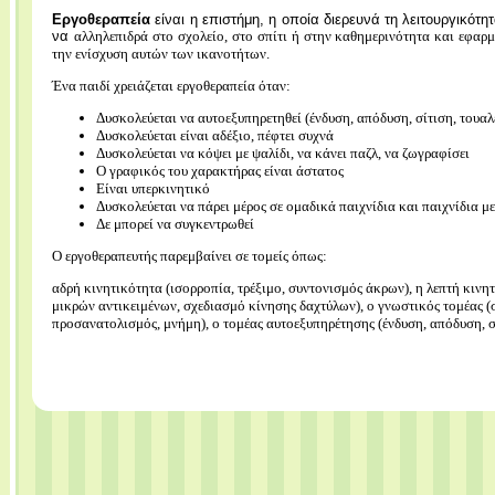
Εργοθεραπεία
είναι η επιστήμη, η οποία διερευνά τη λειτουργικότητ
να
αλληλεπιδρά στο σχολείο, στο σπίτι ή στην καθημερινότητα και εφαρ
την ενίσχυση αυτών των ικανοτήτων.
Ένα παιδί χρειάζεται εργοθεραπεία όταν:
Δυσκολεύεται να αυτοεξυπηρετηθεί (ένδυση, απόδυση, σίτιση, τουαλ
Δυσκολεύεται είναι αδέξιο, πέφτει συχνά
Δυσκολεύεται να κόψει με ψαλίδι, να κάνει παζλ, να ζωγραφίσει
Ο γραφικός του χαρακτήρας είναι άστατος
Είναι υπερκινητικό
Δυσκολεύεται να πάρει μέρος σε ομαδικά παιχνίδια και παιχνίδια μ
Δε μπορεί να συγκεντρωθεί
Ο εργοθεραπευτής παρεμβαίνει σε τομείς όπως:
αδρή κινητικότητα (ισορροπία, τρέξιμο, συντονισμός άκρων), η λεπτή κινη
μικρών αντικειμένων, σχεδιασμό κίνησης δαχτύλων), ο γνωστικός τομέας
προσανατολισμός, μνήμη), ο τομέας αυτοεξυπηρέτησης (ένδυση, απόδυση, σ