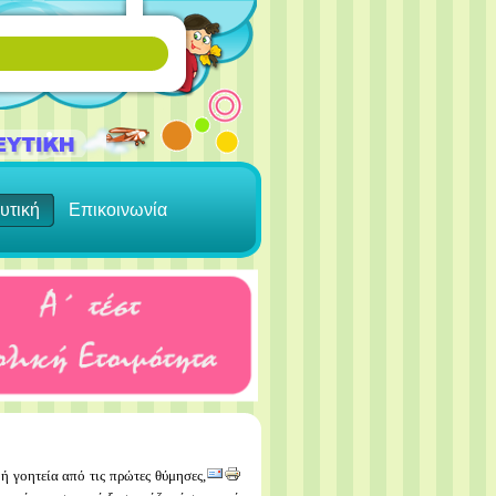
υτική
Επικοινωνία
 ή γοητεία από τις πρώτες θύμησες,