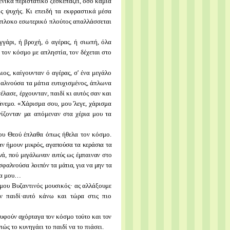
ενικά περιστατικό ξεσκεπάζει, όσο καμιά
ς ψυχής. Κι επειδή τα εκφραστικά μέσα
ολύπλοκο εσωτερικό πλούτος απαλλάσσεται
γγάρι, ή βροχή, ό αγέρας, ή σιωπή, όλα
 τον κόσμο με απληστία, τον δέχεται στο
ος, καίγουνταν ό αγέρας, σ' ένα μεγάλο
φαλνούσα τα μάτια ευτυχισμένος, άπλωνα
γέλασε, έρχουνταν, παιδί κι αυτός σαν και
 άνεμο.
«Χάρισμα σου, μου 'λεγε, χάρισμα
νίζονταν μα
απόμεναν στα χέρια μου τα
ου Θεού έπλαθα όπως ήθελα τον κόσμο.
αν ήμουν μικρός, αγαπούσα τα κεράσια τα
νά,
πού μεγάλωναν ευτύς ως έμπαιναν στο
 σφαλνούσα
λοιπόν τα μάτια, για να μην τα
μα μου…
μου Βυζαντινός μουσικός· ας αλλάξουμε
υν
παιδί·αυτό κάνω και τώρα στις πιο
ουφούν αχόρταγα τον κόσμο τούτο και τον
πώς το κυνηγάει το παιδί να το πιάσει.