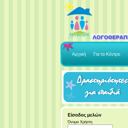
Αρχική
Για το Κέντρο
Είσοδος μελών
Όνομα Χρήστη