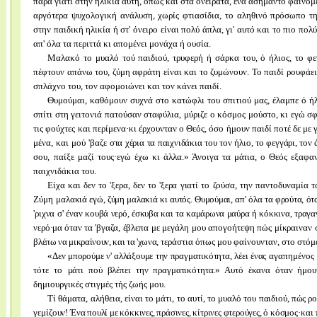
παρά γιατί στην ηλικία αυτή, όπως και στα ονείρατα, ένα ασήμαντο φαινομ
αργότερα ψυχολογική ανάλυση, χωρίς φτιασίδια, το αληθινό πρόσωπο τη
στην παιδική ηλικία ή στ' όνειρο είναι πολύ άπλα, γι' αυτό και το πιο π
απ' όλα τα περιττά κι απομένει μονάχα ή ουσία.
Μαλακό το μυαλό τού παιδιού, τρυφερή ή σάρκα του, ό ήλιος, το φε
πέφτουν απάνω του, ζύμη αφράτη είναι και το ζυμώνουν. Το παιδί ρουφάει
σπλάχνο του, τον αφομοιώνει και τον κάνει παιδί.
Θυμούμαι, καθόμουν συχνά στο κατώφλι του σπιτιού μας, έλαμπε ό ήλι
σπίτι στη γειτονιά πατούσαν σταφύλια, μύριζε ο κόσμος μούστο, κι εγώ σ
τις φούχτες και περίμενα·κι έρχουνταν ο Θεός, όσο ήμουν παιδί ποτέ δε με 
μένα, και μού 'βαζε
στα χέρια τα παιχνιδάκια του τον ήλιο, το φεγγάρι, τον
σου, παίξε μαζί τους·εγώ
έχω κι άλλα.» Άνοιγα τα μάτια, ο Θεός εξαφα
παιχνιδάκια του.
Είχα και δεν το 'ξερα, δεν το 'ξερα γιατί το ζούσα, την παντο
δυναμία τ
Ζύμη μα
λακιά εγώ, ζύμη μαλακιά κι αυτός. Θυμούμαι, απ' όλα τα φρούτα,
ότ
'ριχνα σ' έναν κου
βά νερό, έσκυβα και τα καμάρωνα μαύρα ή κόκκινα, τραγα
νερό·μα όταν τα 'βγαζα,
έβλεπα με μεγάλη μου απογοήτεψη πώς μίκραιναν
βλέπω να μικραίνουν, και τα 'χωνα,
τεράστια όπως μου φαίνουνταν, στο στό
«Δεν μπορούμε ν' αλλάξουμε την πραγματικότητα, λέει ένας
αγαπημένος 
τότε το
μάτι πού βλέπει την πραγματικότητα.» Αυτό έκανα όταν ήμο
δημιουργικές στιγμές τής ζωής μου.
Τί θάματα, αλήθεια, είναι το μάτι, το αυτί, το μυαλό του
παιδιού, πώς ρ
γεμίζουν!
Ένα πουλί με κόκκινες, πράσινες, κίτρινες φτερούγες, ό κόσμος·
και 