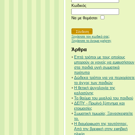
Κωδικός
Να με θυμάσαι
Ξεχάσατε τον κωδικό σας;
Ξεχάσατε το όνομα χρήστη;
Άρθρα
Επτά τρόποι με τους οποίους
μπορούν οι γονείς να εμφυσήσουν
στα παιδιά υγιή σωματικά
πρότυπα
Δώδεκα τρόποι για να περιορίσετε
το άγχος των παιδιών
Η θετική ψυχολογία της
καλοσύνης
Το θαύμα του μυαλού του παιδιού
ΔΕΠΥ - Πρωϊνό ξύπνημα και
ετοιμασίες
Σωματική τιμωρία; Ξανασκεφτείτε
το.
Η διαμόρφωση της ταυτότητας.
Από την βρεφική στην εφηβική
ηλικία.